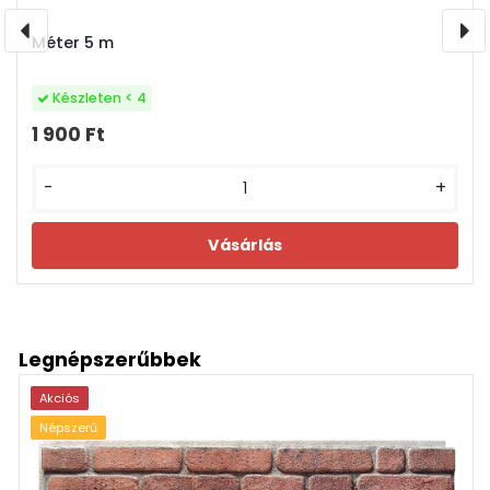
Méter 5 m
Készleten < 4
1 900 Ft
-
+
Legnépszerűbbek
Akciós
Népszerű