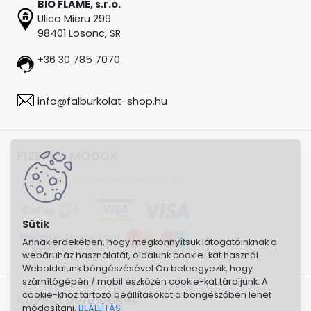
BIO FLAME, s.r.o.
Ulica Mieru 299
98401 Losonc, SR
+36 30 785 7070
info@falburkolat-shop.hu
FIZETÉSI MÓDOK
Annak érdekében, hogy megkönnyítsük látogatóinknak a
webáruház használatát, oldalunk cookie-kat használ.
Weboldalunk böngészésével Ön beleegyezik, hogy
számítógépén / mobil eszközén cookie-kat tároljunk. A
cookie-khoz tartozó beállításokat a böngészőben lehet
Kövess bennünket
módosítani.
BEÁLLÍTÁS