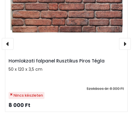
Homlokzati falpanel Rusztikus Piros Tégla
50 x 120 x 3,5 cm
Szokásos ár:
8 300 Ft
Nincs készleten
8 000 Ft