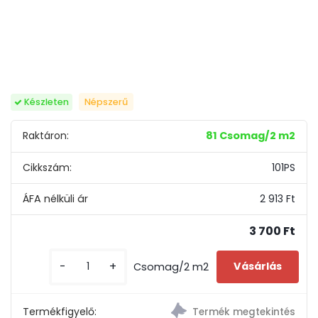
Készleten
Népszerű
Raktáron:
81 Csomag/2 m2
Cikkszám:
101PS
2 913 Ft
3 700 Ft
-
+
Csomag/2 m2
Termékfigyelő: