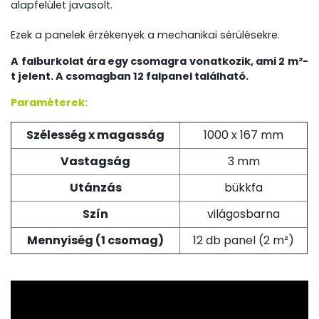
alapfelület javasolt.
Ezek a
panelek érzékenyek a mechanikai sérülésekre.
A falburkolat ára egy csomagra vonatkozik, ami 2 m²-
t jelent. A csomagban 12 falpanel található.
Paraméterek:
Szélesség x magasság
1000 x 167 mm
Vastagság
3 mm
Utánzás
bükkfa
Szín
világosbarna
Mennyiség (1 csomag)
12 db panel (2 m²)