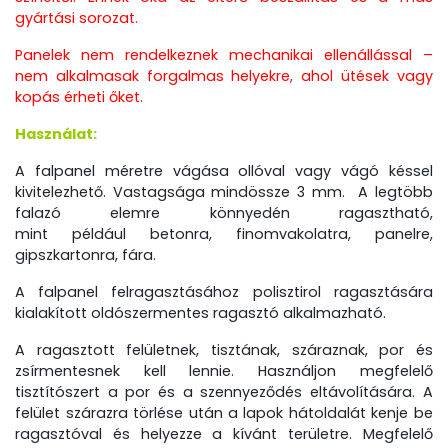
gyártási sorozat.
Panelek nem rendelkeznek mechanikai ellenállással –
nem alkalmasak forgalmas helyekre, ahol ütések vagy
kopás érheti őket.
Használat:
A falpanel méretre vágása ollóval vagy vágó késsel
kivitelezhető. Vastagsága mindössze 3 mm. A legtöbb
falazó elemre könnyedén ragasztható,
mint például betonra, finomvakolatra, panelre,
gipszkartonra, fára.
A falpanel felragasztásához polisztirol ragasztására
kialakított oldószermentes ragasztó alkalmazható.
A ragasztott felületnek, tisztának, száraznak, por és
zsírmentesnek kell lennie. Használjon megfelelő
tisztítószert a por és a szennyeződés eltávolítására. A
felület szárazra törlése után a lapok hátoldalát kenje be
ragasztóval és helyezze a kívánt területre. Megfelelő