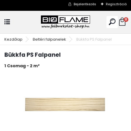
Bejelentkezés
Regisztráció
0
Kezdőlap
Beltéri falpanelek
Bükkfa PS Falpanel
Bükkfa PS Falpanel
1 Csomag­ - 2 m²