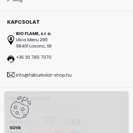
KAPCSOLAT
BIO FLAME, s.r.o.
Ulica Mieru 299
98401 Losonc, SR
+36 30 785 7070
info@falburkolat-shop.hu
FIZETÉSI MÓDOK