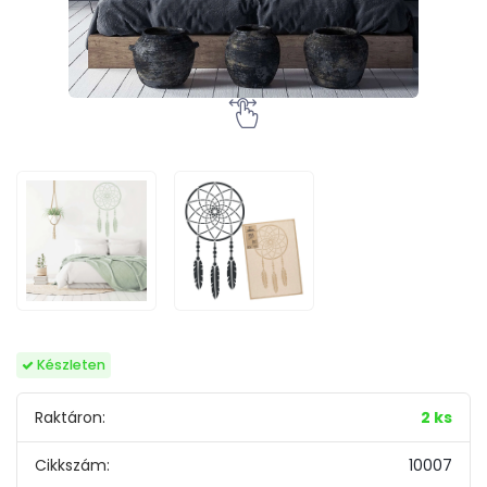
Készleten
Raktáron:
2 ks
Cikkszám:
10007