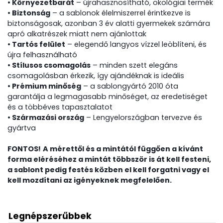
• Környezetbarát
– újrahasznosítható, ökológiai termék
• Biztonság
– a sablonok élelmiszerrel érintkezve is
biztonságosak, azonban 3 év alatti gyermekek számára
apró alkatrészek miatt nem ajánlottak
• Tartós felület
– elegendő langyos vízzel leöblíteni, és
újra felhasználható
• Stílusos csomagolás
– minden szett elegáns
csomagolásban érkezik, így ajándéknak is ideális
• Prémium minőség
– a sablongyártó 2010 óta
garantálja a legmagasabb minőséget, az eredetiséget
és a többéves tapasztalatot
• Származási ország
– Lengyelországban tervezve és
gyártva
FONTOS!
A mérettől és a mintától függően a kívánt
forma eléréséhez a mintát többször is át kell festeni,
a sablont pedig festés közben el kell forgatni vagy el
kell mozdítani az igényeknek megfelelően.
Legnépszerűbbek