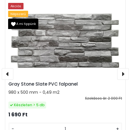
Akciós
Népszerű
A mi tippünk
Gray Stone Slate PVC falpanel
980 x 500 mm - 0,49 m2
Szokásos ár:
2 000 Ft
Készleten > 5 db
1 690 Ft
-
+