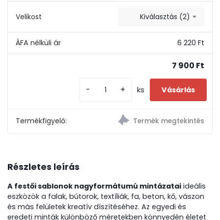
Velikost
Kiválasztás (2)
6 220 Ft
7 900 Ft
-
+
ks
Termékfigyelő:
Részletes leírás
A festői sablonok nagyformátumú mintázatai
ideális
eszközök a falak, bútorok, textíliák, fa, beton, kő, vászon
és más felületek kreatív díszítéséhez. Az egyedi és
eredeti minták különböző méretekben könnyedén életet