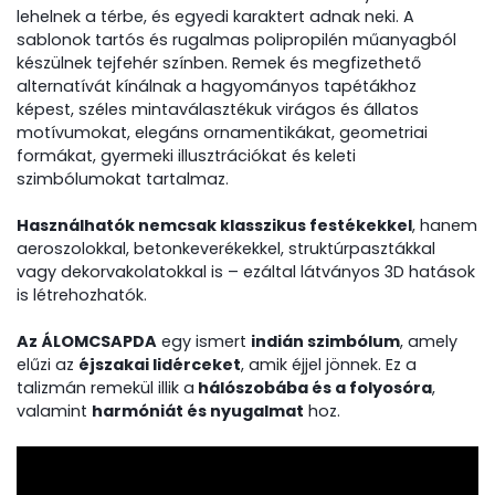
lehelnek a térbe, és egyedi karaktert adnak neki. A
sablonok tartós és rugalmas polipropilén műanyagból
készülnek tejfehér színben. Remek és megfizethető
alternatívát kínálnak a hagyományos tapétákhoz
képest, széles mintaválasztékuk virágos és állatos
motívumokat, elegáns ornamentikákat, geometriai
formákat, gyermeki illusztrációkat és keleti
szimbólumokat tartalmaz.
Használhatók nemcsak klasszikus festékekkel
, hanem
aeroszolokkal, betonkeverékekkel, struktúrpasztákkal
vagy dekorvakolatokkal is – ezáltal látványos 3D hatások
is létrehozhatók.
Az ÁLOMCSAPDA
egy ismert
indián szimbólum
, amely
elűzi az
éjszakai lidérceket
, amik éjjel jönnek. Ez a
talizmán remekül illik a
hálószobába és a folyosóra
,
valamint
harmóniát és nyugalmat
hoz.