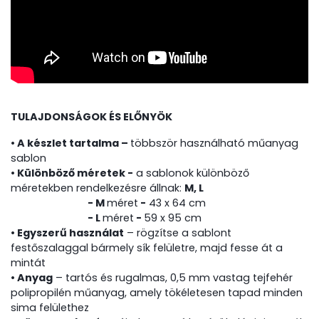
TULAJDONSÁGOK ÉS ELŐNYÖK
• A készlet tartalma –
többször használható műanyag
sablon
• Különböző méretek -
a sablonok különböző
méretekben rendelkezésre állnak:
M, L
- M
méret
-
43 x 64 cm
- L
méret
-
59 x 95 cm
• Egyszerű használat
– rögzítse a sablont
festőszalaggal bármely sík felületre, majd fesse át a
mintát
• Anyag
– tartós és rugalmas, 0,5 mm vastag tejfehér
polipropilén műanyag, amely tökéletesen tapad minden
sima felülethez